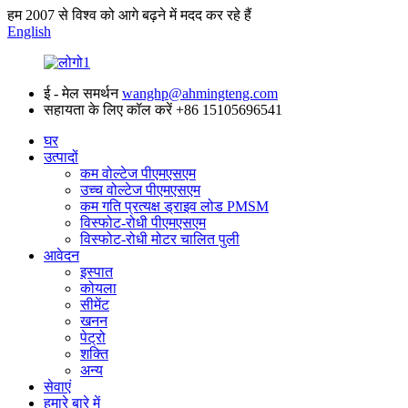
हम 2007 से विश्व को आगे बढ़ने में मदद कर रहे हैं
English
ई - मेल समर्थन
wanghp@ahmingteng.com
सहायता के लिए कॉल करें
+86 15105696541
घर
उत्पादों
कम वोल्टेज पीएमएसएम
उच्च वोल्टेज पीएमएसएम
कम गति प्रत्यक्ष ड्राइव लोड PMSM
विस्फोट-रोधी पीएमएसएम
विस्फोट-रोधी मोटर चालित पुली
आवेदन
इस्पात
कोयला
सीमेंट
खनन
पेट्रो
शक्ति
अन्य
सेवाएं
हमारे बारे में