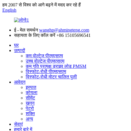
हम 2007 से विश्व को आगे बढ़ने में मदद कर रहे हैं
English
ई - मेल समर्थन
wanghp@ahmingteng.com
सहायता के लिए कॉल करें
+86 15105696541
घर
उत्पादों
कम वोल्टेज पीएमएसएम
उच्च वोल्टेज पीएमएसएम
कम गति प्रत्यक्ष ड्राइव लोड PMSM
विस्फोट-रोधी पीएमएसएम
विस्फोट-रोधी मोटर चालित पुली
आवेदन
इस्पात
कोयला
सीमेंट
खनन
पेट्रो
शक्ति
अन्य
सेवाएं
हमारे बारे में