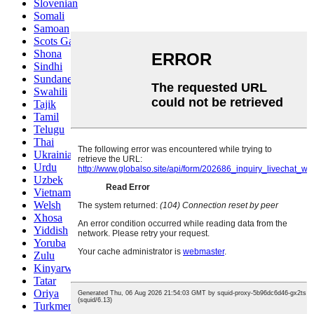
Slovenian
Somali
Samoan
Scots Gaelic
Shona
Sindhi
Sundanese
Swahili
Tajik
Tamil
Telugu
Thai
Ukrainian
Urdu
Uzbek
Vietnamese
Welsh
Xhosa
Yiddish
Yoruba
Zulu
Kinyarwanda
Tatar
Oriya
Turkmen