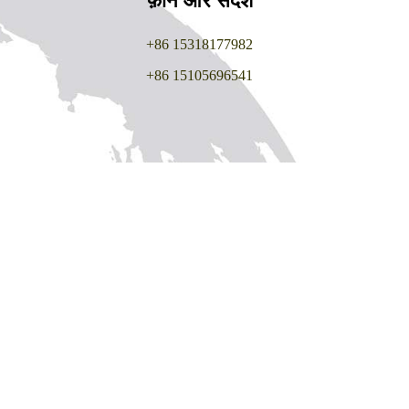
फ़ोन और संदेश
+86 15318177982
+86 15105696541