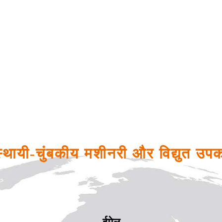
 स्थायी-चुंबकीय मशीनरी और विद्युत उप