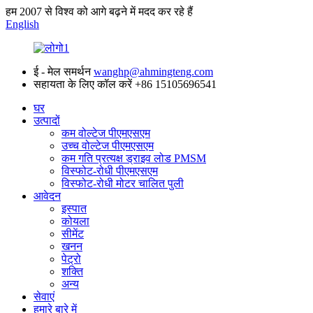
हम 2007 से विश्व को आगे बढ़ने में मदद कर रहे हैं
English
ई - मेल समर्थन
wanghp@ahmingteng.com
सहायता के लिए कॉल करें
+86 15105696541
घर
उत्पादों
कम वोल्टेज पीएमएसएम
उच्च वोल्टेज पीएमएसएम
कम गति प्रत्यक्ष ड्राइव लोड PMSM
विस्फोट-रोधी पीएमएसएम
विस्फोट-रोधी मोटर चालित पुली
आवेदन
इस्पात
कोयला
सीमेंट
खनन
पेट्रो
शक्ति
अन्य
सेवाएं
हमारे बारे में