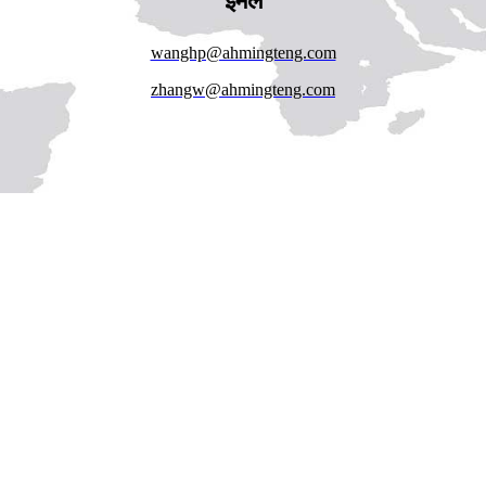
ईमेल
wanghp@ahmingteng.com
zhangw@ahmingteng.com