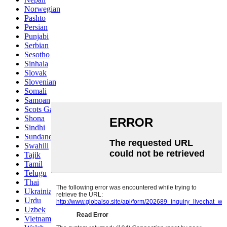
Norwegian
Pashto
Persian
Punjabi
Serbian
Sesotho
Sinhala
Slovak
Slovenian
Somali
Samoan
Scots Gaelic
Shona
Sindhi
Sundanese
Swahili
Tajik
Tamil
Telugu
Thai
Ukrainian
Urdu
Uzbek
Vietnamese