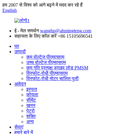
हम 2007 से विश्व को आगे बढ़ने में मदद कर रहे हैं
English
ई - मेल समर्थन
wanghp@ahmingteng.com
सहायता के लिए कॉल करें
+86 15105696541
घर
उत्पादों
कम वोल्टेज पीएमएसएम
उच्च वोल्टेज पीएमएसएम
कम गति प्रत्यक्ष ड्राइव लोड PMSM
विस्फोट-रोधी पीएमएसएम
विस्फोट-रोधी मोटर चालित पुली
आवेदन
इस्पात
कोयला
सीमेंट
खनन
पेट्रो
शक्ति
अन्य
सेवाएं
हमारे बारे में